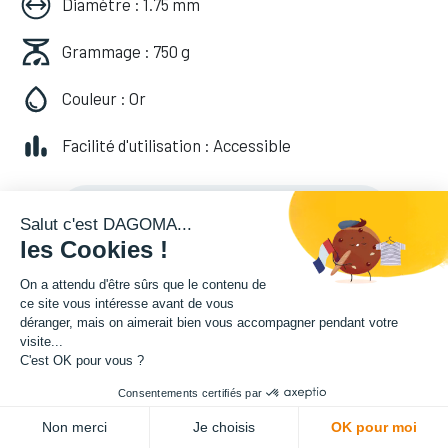
Diamètre : 1.75 mm
Grammage : 750 g
Couleur : Or
Facilité d'utilisation : Accessible
20,82
€
HT
(
20,82
€
TVA comprise
)
Salut c'est DAGOMA...
les Cookies !
On a attendu d'être sûrs que le contenu de
ce site vous intéresse avant de vous
déranger, mais on aimerait bien vous accompagner pendant votre
visite...
C'est OK pour vous ?
Consentements certifiés par
ADD TO CART
Non merci
Je choisis
OK pour moi