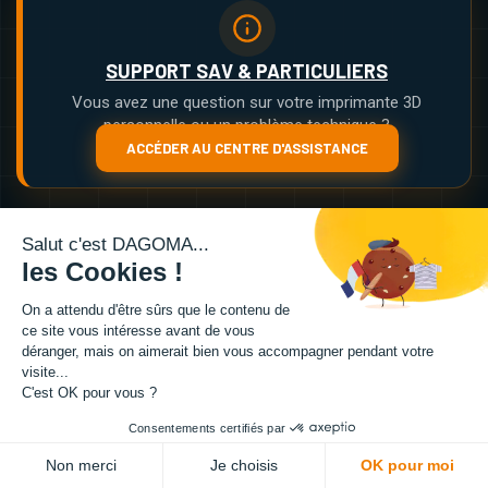
SUPPORT SAV & PARTICULIERS
Vous avez une question sur votre imprimante 3D
personnelle ou un problème technique ?
ACCÉDER AU CENTRE D'ASSISTANCE
Salut c'est DAGOMA...
les Cookies !
On a attendu d'être sûrs que le contenu de
ce site vous intéresse avant de vous
DÉCRIVEZ VOTRE BESOIN PRO
déranger, mais on aimerait bien vous accompagner pendant votre
visite...
Transmettez-nous vos fichiers et vos contraintes
C'est OK pour vous ?
techniques. Notre bureau d'études analyse votre
Consentements certifiés par
demande et vous recontacte sous 48h.
Non merci
Je choisis
OK pour moi