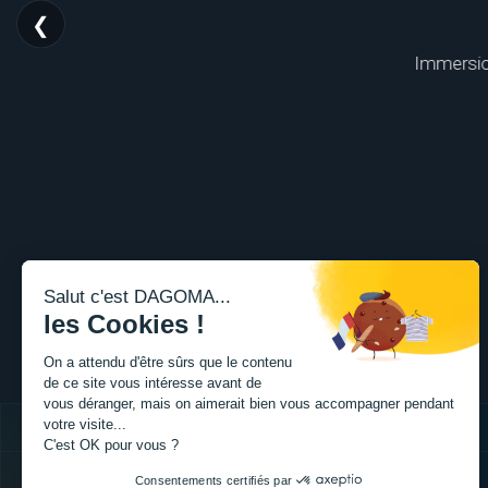
❮
Immersion
Salut c'est DAGOMA...
les Cookies !
On a attendu d'être sûrs que le contenu
de ce site vous intéresse avant de
vous déranger, mais on aimerait bien vous accompagner pendant
votre visite...
C'est OK pour vous ?
Consentements certifiés par