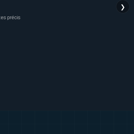
❯
tes précis