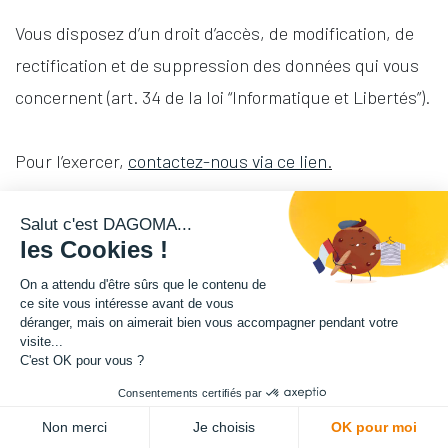
Vous disposez d’un droit d’accès, de modification, de
rectification et de suppression des données qui vous
concernent (art. 34 de la loi “Informatique et Libertés”).
Pour l’exercer,
contactez-nous via ce lien
.
Pour nous signaler tout contenu inapproprié ou illégal,
Salut c'est DAGOMA...
les Cookies !
merci d'utiliser ce même formulaire.
On a attendu d'être sûrs que le contenu de
ce site vous intéresse avant de vous
Le site permet l’hébergement et l’édition de contenu
déranger, mais on aimerait bien vous accompagner pendant votre
visite...
par des tiers utilisateurs. De cette qualité découlera
C'est OK pour vous ?
l’absence ou la mise en jeu de la responsabilité
Consentements certifiés par
juridique de la société quant aux contenus
Non merci
Je choisis
OK pour moi