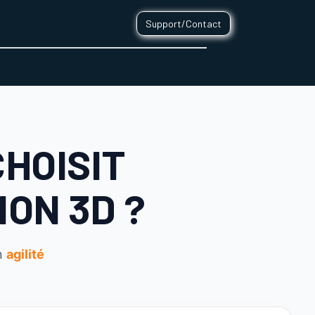
Support/Contact
0
CONTACT
CHOISIT
ION 3D ?
n
agilité