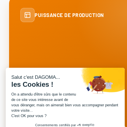
PUISSANCE DE PRODUCTION
Salut c'est DAGOMA...
les Cookies !
JUSQU'À
70 000
On a attendu d'être sûrs que le contenu
de ce site vous intéresse avant de
vous déranger, mais on aimerait bien vous accompagner pendant
votre visite...
PIECES / MOIS
C'est OK pour vous ?
Absorbees instantanement par notre parc machines,
Consentements certifiés par