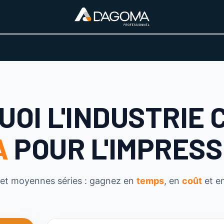
URS D'ACTIVITÉ
REALISATIONS
A PROPOS
BOUTIQUE
OI L'INDUSTRIE 
A
POUR L'IMPRESS
 et moyennes séries : gagnez en
temps
, en
coût
et e