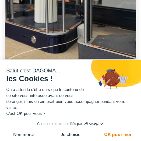
Salut c'est DAGOMA...
les Cookies !
LE PRINCIPE DE BASE DE L'IMPRESSION 3D
On a attendu d'être sûrs que le contenu de
ce site vous intéresse avant de vous
déranger, mais on aimerait bien vous accompagner pendant votre
L’impression 3D FDM est une technologie qui permet de
transformer
visite...
C'est OK pour vous ?
des fichiers numériques en objets physiques
. Ce système repose sur
la superposition successive de couches de matière, souvent sous forme
Consentements certifiés par
de plastique fondu, par le biais d’une buse portée à haute température.
Non merci
Je choisis
OK pour moi
Chacune des couches est appliquée sur la couche précédente
,