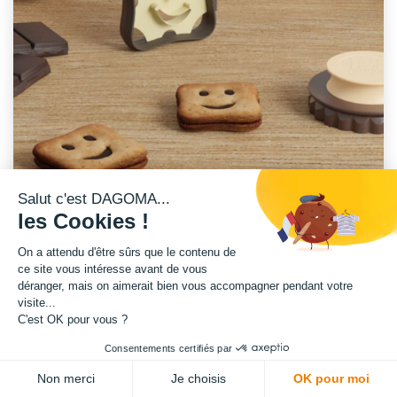
Salut c'est DAGOMA...
les Cookies !
On a attendu d'être sûrs que le contenu de
UNE COLLABORATION CRÉATIVE
ce site vous intéresse avant de vous
déranger, mais on aimerait bien vous accompagner pendant votre
Chez DAGOMA, nous sommes passionnés par l'
innovation
et la
visite...
C'est OK pour vous ?
créativité
.
Consentements certifiés par
Notre récente collaboration avec BICUIT, une jeune marque d'ustensiles
Non merci
Je choisis
OK pour moi
de pâtisserie innovants fondée par un jeune couple d'
entrepreneurs