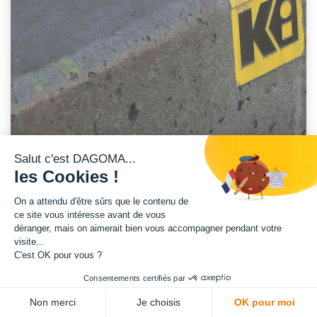
Salut c'est DAGOMA...
les Cookies !
Découvrez comment
DAGOMA
a
accompagné le groupe
KILOUTOU
pour
un projet de branding de rails en béton. La problématique ?
C
oncevoir un
On a attendu d'être sûrs que le contenu de
produit qui puisse se fixer de manière définitive sur des rails en
ce site vous intéresse avant de vous
béton, afin d’identifier la marque, tout en limitant les vols.
déranger, mais on aimerait bien vous accompagner pendant votre
visite...
C'est OK pour vous ?
Consentements certifiés par
LE BESOIN DE KILOUTOU
Non merci
Je choisis
OK pour moi
KILOUTOU, est une
entreprise spécialisée dans la location de matériel