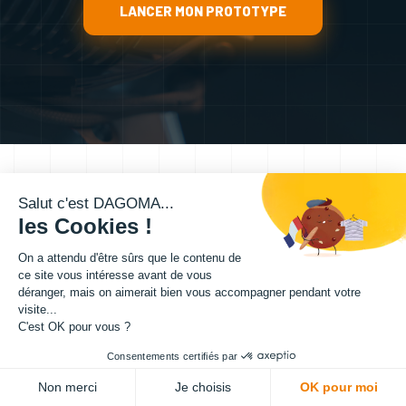
LANCER MON PROTOTYPE
Salut c'est DAGOMA...
les Cookies !
On a attendu d'être sûrs que le contenu de
L'INGÉNIERIE AU SERVICE DE
ce site vous intéresse avant de vous
VOTRE
PROTOTYPAGE 3D
déranger, mais on aimerait bien vous accompagner pendant votre
visite...
C'est OK pour vous ?
Le
prototypage rapide
est une étape
Consentements certifiés par
cruciale de votre R&D. Chez DAGOMA, nous
transformons vos concepts théoriques en
Non merci
Je choisis
OK pour moi