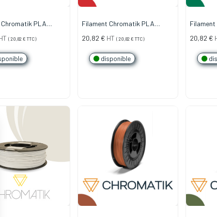
t Chromatik PLA
Filament Chromatik PLA
Filament
 Bleu Paon (750g)
1.75mm - Rouge Carmin (750g)
1.75mm -
HT
20,82
€
HT
20,82
€
(
20,82
€
TTC)
(
20,82
€
TTC)
sponible
disponible
dis