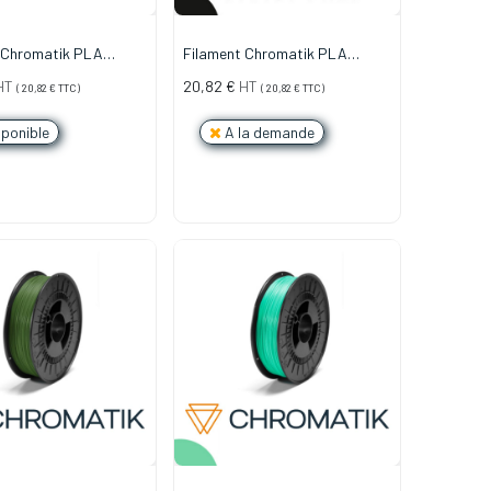
 Chromatik PLA
Filament Chromatik PLA
 Vert Émeraude (750g)
1.75mm - Noir (750g)
HT
20,82
€
HT
(
20,82
€
TTC)
(
20,82
€
TTC)
ponible
A la demande