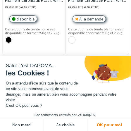
Filament Chromatik PLA 1.75mm
Filament Chromatik PLA 1.75mm
- Noir (2,2kg)
- Blanc (2,2kg)
49,99
€
HT
(
49,99
€
TTC)
49,99
€
HT
(
49,99
€
TTC)
disponible
A la demande
Cette bobine de teinte noire est
Cette bobine de teinte blanche est
disponible en format 750g et 2,2kg.
disponible en format 750g et 2,2kg.
Salut c'est DAGOMA...
les Cookies !
On a attendu d'être sûrs que le contenu de
ce site vous intéresse avant de vous
déranger, mais on aimerait bien vous accompagner pendant votre
visite...
C'est OK pour vous ?
Consentements certifiés par
Non merci
Je choisis
OK pour moi
Filament Chromatik PLA 1.75mm
Filament Chromatik PLA 1.75mm