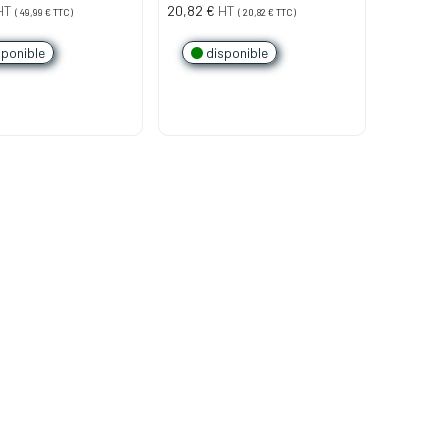
Jaune Soleil (2,2kg)
1.75mm - Jaune Citron (750g)
HT
20,82
€
HT
(
49,99
€
TTC)
(
20,82
€
TTC)
ponible
disponible