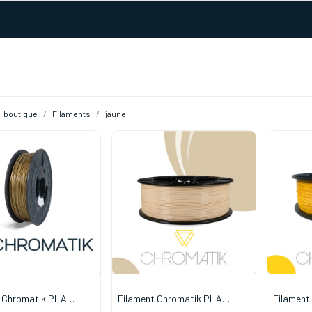
URS D'ACTIVITÉ
REALISATIONS
A PROPOS
BOUTIQUE
boutique
Filaments
jaune
t Chromatik PLA
Filament Chromatik PLA
Filament