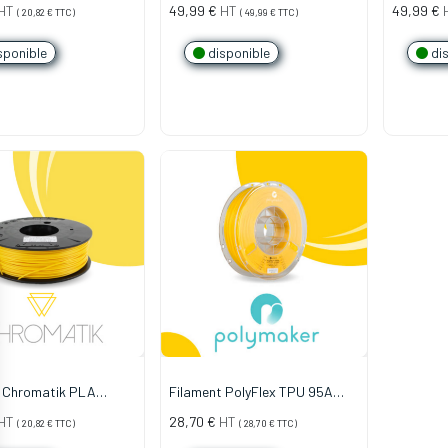
 Doré (750g)
1.75mm - Ivoire (2,2kg)
1.75mm - 
HT
49,99
€
HT
49,99
€
(
20,82
€
TTC)
(
49,99
€
TTC)
sponible
disponible
dis
t Chromatik PLA
Filament PolyFlex TPU 95A
 Jaune Soleil (750g)
750g 1.75mm - Jaune
HT
28,70
€
HT
(
20,82
€
TTC)
(
28,70
€
TTC)