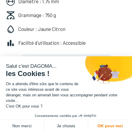
Diamètre : 1.75 mm
Grammage : 750 g
Couleur : Jaune Citron
Facilité d'utilisation : Accessible
20,82
€
HT
(
20,82
€
TVA comprise
)
Salut c'est DAGOMA...
les Cookies !
On a attendu d'être sûrs que le contenu de
ce site vous intéresse avant de vous
déranger, mais on aimerait bien vous accompagner pendant votre
visite...
C'est OK pour vous ?
Consentements certifiés par
ADD TO CART
Non merci
Je choisis
OK pour moi