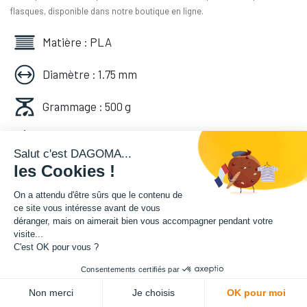
flasques, disponible dans notre boutique en ligne.
Matière : PLA
Diamètre : 1.75 mm
Grammage : 500 g
Couleur : Vert Pin
Salut c'est DAGOMA...
les Cookies !
Facilité d'utilisation : Accessible
On a attendu d'être sûrs que le contenu de
14,16
€
HT
ce site vous intéresse avant de vous
déranger, mais on aimerait bien vous accompagner pendant votre
(
14,16
€
TVA comprise
)
visite...
C'est OK pour vous ?
Consentements certifiés par
ADD TO CART
Non merci
Je choisis
OK pour moi