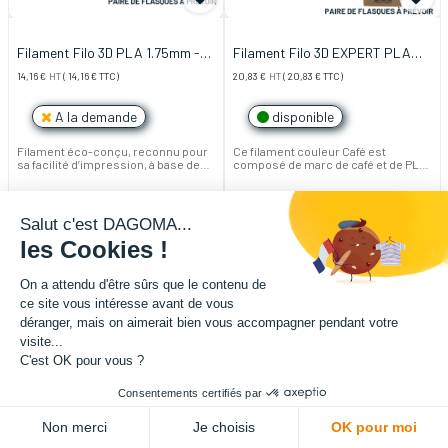
Filament Filo 3D PLA 1.75mm -
Filament Filo 3D EXPERT PLA
Bleu Nuit
1.75mm 300g - Café
14,16
€
HT
(
14,16
€
TTC)
20,83
€
HT
(
20,83
€
TTC)
A la demande
disponible
Filament éco-conçu, reconnu pour
Ce filament couleur Café est
sa facilité d’impression, à base de
composé de marc de café et de PLA
PLA recyclé et recyclable, issu de la
(polymère biodégradable à base
production française (chez notre
d'amidon de maïs). Fabriqué en
partenaire Francofil en Seine-
Seine-Maritime, il est coproduit et
Maritime).
100% biosourcé : sa couleur et
Salut c'est DAGOMA...
Bobine de 500g.
texture proviennent de la
revalorisation de déchets de marc
les Cookies !
Note : pour utiliser ce produit, il est
de café.
nécessaire de prévoir une paire de
flasques, disponible dans notre
Ce filament fait partie de notre
On a attendu d'être sûrs que le contenu de
boutique en ligne.
gamme experte et nécessite des
ce site vous intéresse avant de vous
caractéristiques d’impressions
spécifiques (retrouvez des conseils
déranger, mais on aimerait bien vous accompagner pendant votre
d'impressions dans la description
visite...
du produit).
C'est OK pour vous ?
Note : pour utiliser ce produit, il est
nécessaire de prévoir une paire de
Consentements certifiés par
flasques, disponible dans notre
boutique en ligne.
Non merci
Je choisis
OK pour moi