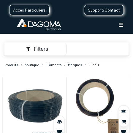
Accès Particuliers
Support/Contact
Filters
Produits
boutique
Filaments
Marques
Filo3D