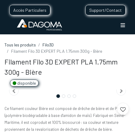
Accès Particuliers
Support/Contact
Tous les produits
Filo3D
Filament Filo 3D EXPERT PLA 1.75mm 300g - Bière
Filament Filo 3D EXPERT PLA 1.75mm
300g - Bière
disponible
Ce filament couleur Bière est composé de drêche de bière et de PLA
(polymère biodégradable à base d'amidon de maïs). Fabriqué en Seine-
Maritime, il est coproduit et 100% biosourcé : sa couleur et texture
proviennent de la revalorisation de déchets de drêche de bière.