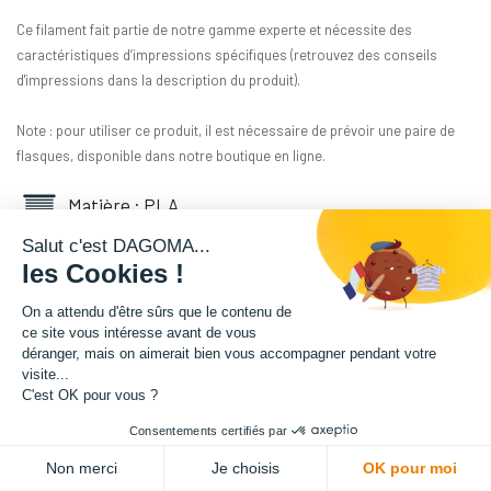
Ce filament fait partie de notre gamme experte et nécessite des
caractéristiques d’impressions spécifiques (retrouvez des conseils
d'impressions dans la description du produit).
Note : pour utiliser ce produit, il est nécessaire de prévoir une paire de
flasques, disponible dans notre boutique en ligne.
Matière : PLA
Salut c'est DAGOMA...
Diamètre : 1.75 mm
les Cookies !
Grammage : 300 g
On a attendu d'être sûrs que le contenu de
ce site vous intéresse avant de vous
déranger, mais on aimerait bien vous accompagner pendant votre
Couleur : Bière
visite...
C'est OK pour vous ?
Facilité d'utilisation : Accessible
Consentements certifiés par
ADD TO CART
20,83
€
HT
Non merci
Je choisis
OK pour moi