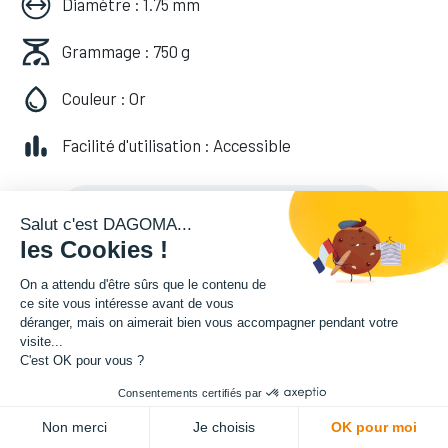
Diamètre : 1.75 mm
Grammage : 750 g
Couleur : Or
Facilité d'utilisation : Accessible
20,82
€
HT
(
20,82
€
TVA comprise
)
Salut c'est DAGOMA...
les Cookies !
On a attendu d'être sûrs que le contenu de
ce site vous intéresse avant de vous
déranger, mais on aimerait bien vous accompagner pendant votre
visite...
C'est OK pour vous ?
Consentements certifiés par
ADD TO CART
Non merci
Je choisis
OK pour moi