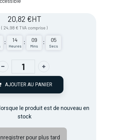
 Accessible
20,82
€
HT
(
24,98
€
TVA comprise
)
14
09
05
:
:
:
s
Heures
Mins
Secs
AJOUTER AU PANIER
lorsque le produit est de nouveau en
stock
nregistrer pour plus tard