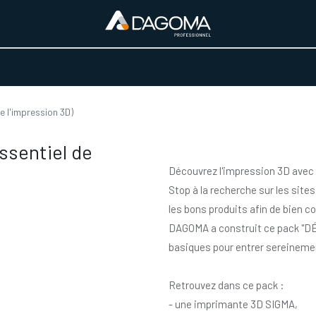
URS D'ACTIVITÉ
REALISATIONS
A PROPOS
BOUTIQUE
 l'impression 3D)
sentiel de
Découvrez l'impression 3D avec l
Stop à la recherche sur les sites
les bons produits afin de bien 
DAGOMA a construit ce pack "D
basiques pour entrer sereineme
Retrouvez dans ce pack :
- une imprimante 3D SIGMA,