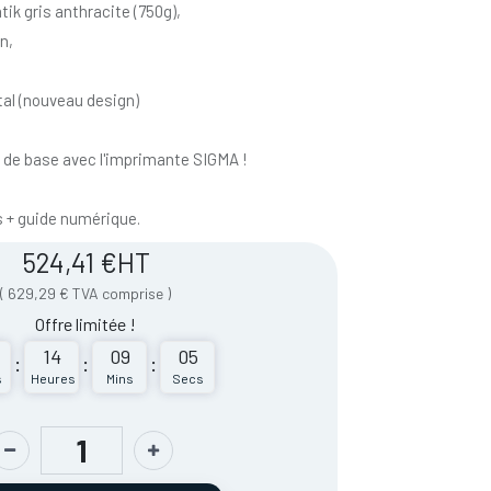
ik gris anthracite (750g),
n,
tal (nouveau design)
e de base avec l'imprimante SIGMA !
s + guide numérique.
524,41
€
HT
(
629,29
€
TVA comprise
)
Offre limitée !
14
09
05
:
:
:
s
Heures
Mins
Secs