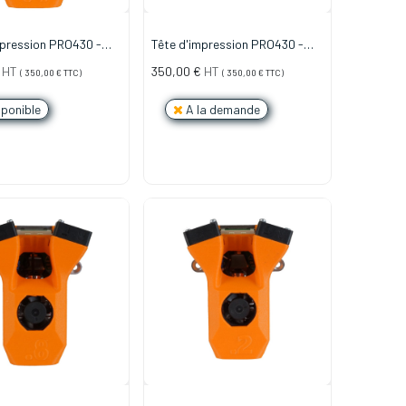
mpression PRO430 -
Tête d'impression PRO430 -
TFE - 0.4mm Laiton
0.2mm Inox
HT
350,00
€
HT
(
350,00
€
TTC)
(
350,00
€
TTC)
ponible
A la demande