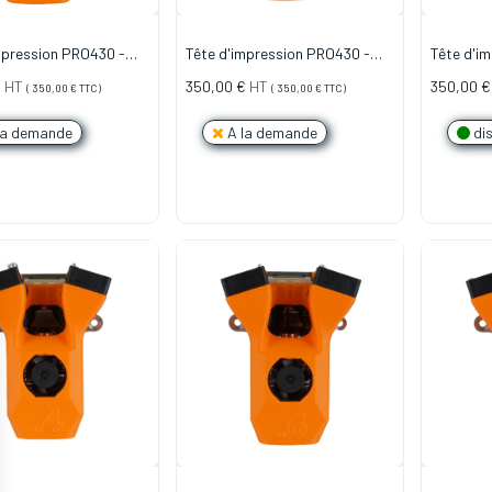
mpression PRO430 -
Tête d'impression PRO430 -
Tête d'i
PTFE - 0.6mm Laiton
INSERT PTFE - 0.8mm Laiton
INSERT P
€
HT
350,00
€
HT
350,00
€
(
350,00
€
TTC)
(
350,00
€
TTC)
la demande
A la demande
dis