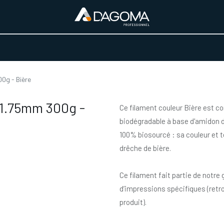
URS D'ACTIVITÉ
REALISATIONS
A PROPOS
BOUTIQUE
0g - Bière
 1.75mm 300g -
Ce filament couleur Bière est c
biodégradable à base d'amidon d
100% biosourcé : sa couleur et t
drêche de bière.
Ce filament fait partie de notr
d’impressions spécifiques (retr
produit).