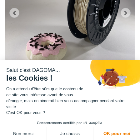
Salut c'est DAGOMA...
les Cookies !
On a attendu d'être sûrs que le contenu de
ce site vous intéresse avant de vous
Cette bobine à l'effet marbré crème est disponible en format 750g.
déranger, mais on aimerait bien vous accompagner pendant votre
visite...
Matière : PLA
C'est OK pour vous ?
Consentements certifiés par
Diamètre : 1.75 mm
Non merci
Je choisis
OK pour moi