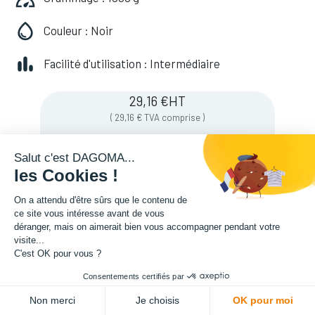
Couleur : Noir
Facilité d'utilisation : Intermédiaire
29,16
€
HT
(
29,16
€
TVA comprise
)
Salut c'est DAGOMA...
les Cookies !
On a attendu d'être sûrs que le contenu de
ce site vous intéresse avant de vous
déranger, mais on aimerait bien vous accompagner pendant votre
visite...
C'est OK pour vous ?
Couleurs de filament
:
noir
Consentements certifiés par
ADD TO CART
Format filament (grammage)
:
1Kg
Non merci
Je choisis
OK pour moi