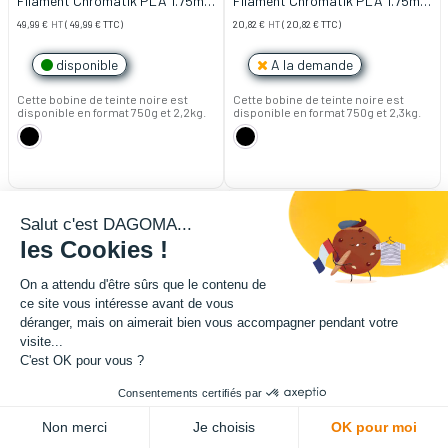
Filament Chromatik PLA 1.75mm
Filament Chromatik PLA 1.75mm
- Noir (2,2kg)
- Noir (750g)
49,99
€
HT
(
49,99
€
TTC)
20,82
€
HT
(
20,82
€
TTC)
disponible
A la demande
Cette bobine de teinte noire est
Cette bobine de teinte noire est
disponible en format 750g et 2,2kg.
disponible en format 750g et 2,3kg.
Salut c'est DAGOMA...
les Cookies !
On a attendu d'être sûrs que le contenu de
ce site vous intéresse avant de vous
déranger, mais on aimerait bien vous accompagner pendant votre
visite...
C'est OK pour vous ?
Consentements certifiés par
Non merci
Je choisis
OK pour moi
Filament Filo 3D PLA 1.75mm -
Filament PolyLite PETG 1,75mm