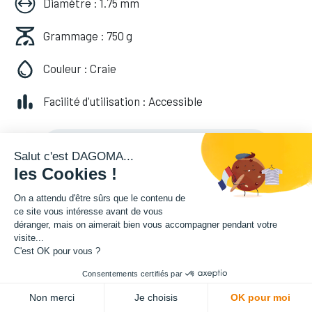
Diamètre : 1.75 mm
Grammage : 750 g
Couleur : Craie
Facilité d'utilisation : Accessible
24,99
€
HT
(
24,99
€
TVA comprise
)
Salut c'est DAGOMA...
les Cookies !
On a attendu d'être sûrs que le contenu de
Soyez averti lorsque le produit est de
ce site vous intéresse avant de vous
déranger, mais on aimerait bien vous accompagner pendant votre
nouveau en stock
visite...
C'est OK pour vous ?
Enregistrer pour plus tard
Consentements certifiés par
Non merci
Je choisis
OK pour moi