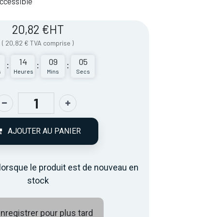
 Accessible
20,82
€
HT
(
20,82
€
TVA comprise
)
14
09
05
:
:
:
s
Heures
Mins
Secs
AJOUTER AU PANIER
lorsque le produit est de nouveau en
stock
nregistrer pour plus tard