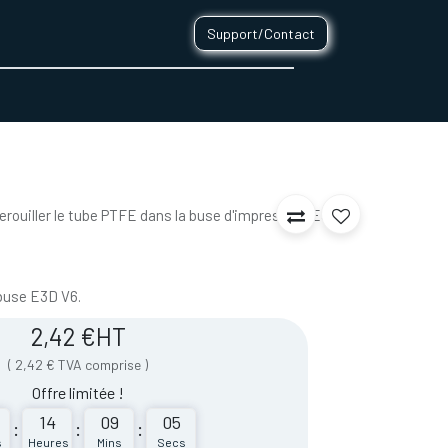
Support/Contact
0
CONTACT
rouiller le tube PTFE dans la buse d'impression E3D
 buse E3D V6.
2,42
€
HT
(
2,42
€
TVA comprise
)
Offre limitée !
14
09
05
:
:
:
s
Heures
Mins
Secs