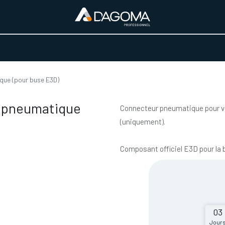
URS D'ACTIVITÉ
REALISATIONS
A PROPOS
BOUTIQUE
que (pour buse E3D)
 pneumatique
Connecteur pneumatique pour ve
(uniquement).
Composant officiel E3D pour la
03
Jour