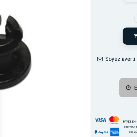
Soyez averti 
E