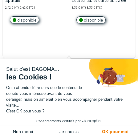
Spatule
Lecteur SD et carte SD 32 GB
2,42
€
HT
(
2,42
€
TTC)
8,33
€
HT
(
8,33
€
TTC)
disponible
disponible
Salut c'est DAGOMA...
les Cookies !
On a attendu d'être sûrs que le contenu de
ce site vous intéresse avant de vous
déranger, mais on aimerait bien vous accompagner pendant votre
visite...
C'est OK pour vous ?
Consentements certifiés par
Non merci
Je choisis
OK pour moi
Connecteur pneumatique - PC4-
Lot de 10 roulements 623 VV