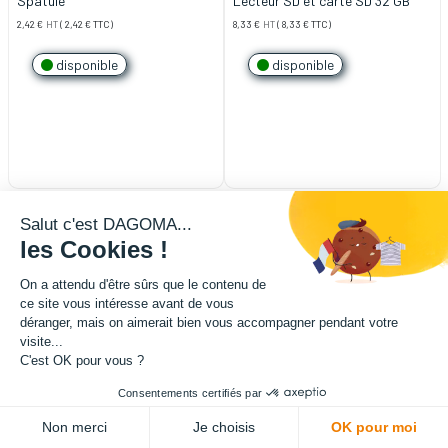
Spatule
Lecteur SD et carte SD 32 GB
2,42
€
HT
(
2,42
€
TTC)
8,33
€
HT
(
8,33
€
TTC)
disponible
disponible
Salut c'est DAGOMA...
les Cookies !
On a attendu d'être sûrs que le contenu de
ce site vous intéresse avant de vous
déranger, mais on aimerait bien vous accompagner pendant votre
visite...
C'est OK pour vous ?
Consentements certifiés par
Non merci
Je choisis
OK pour moi
Connecteur pneumatique - PC4-
FSR diamètre 20mm x 3