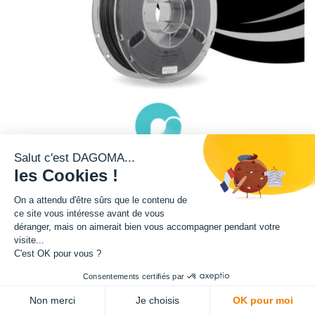
Salut c'est DAGOMA...
les Cookies !
On a attendu d'être sûrs que le contenu de
ce site vous intéresse avant de vous
Cette bobine de teinte noire est disponible en format 750g.
déranger, mais on aimerait bien vous accompagner pendant votre
visite...
Avertissement : ce filament n'est pas compatible avec notre imprimantes
C'est OK pour vous ?
3D DISCO ULTIMATE BI-COULEUR.
Consentements certifiés par
ADD TO CART
Matière : TPU 95A
Non merci
Je choisis
OK pour moi