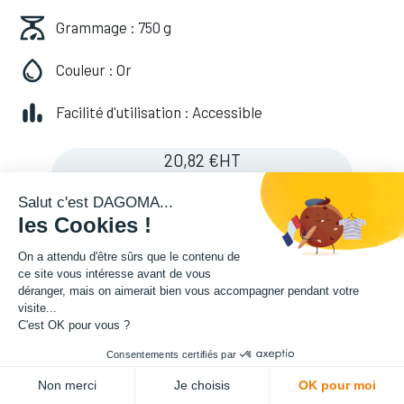
Grammage : 750 g
Couleur : Or
Facilité d'utilisation : Accessible
20,82
€
HT
(
20,82
€
TVA comprise
)
Salut c'est DAGOMA...
les Cookies !
On a attendu d'être sûrs que le contenu de
ce site vous intéresse avant de vous
déranger, mais on aimerait bien vous accompagner pendant votre
visite...
C'est OK pour vous ?
Consentements certifiés par
ADD TO CART
Non merci
Je choisis
OK pour moi