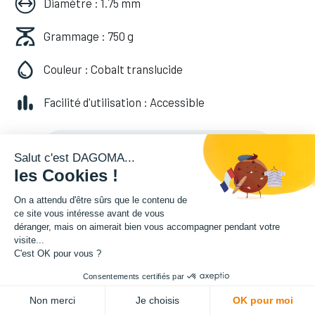
Diamètre : 1.75 mm
Grammage : 750 g
Couleur : Cobalt translucide
Facilité d'utilisation : Accessible
20,82
€
HT
(
20,82
€
TVA comprise
)
Salut c'est DAGOMA...
les Cookies !
On a attendu d'être sûrs que le contenu de
ce site vous intéresse avant de vous
déranger, mais on aimerait bien vous accompagner pendant votre
visite...
C'est OK pour vous ?
Consentements certifiés par
ADD TO CART
Non merci
Je choisis
OK pour moi