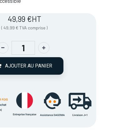
 Accessible
49,99
€
HT
(
49,99
€
TVA comprise
)
AJOUTER AU PANIER