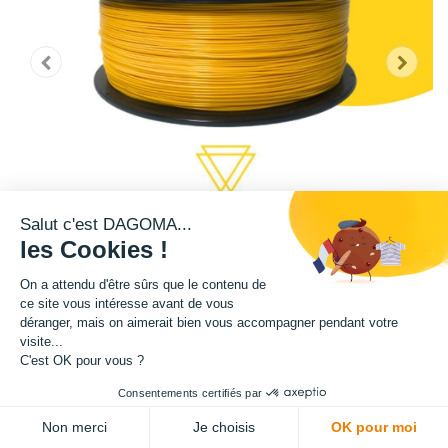
Salut c'est DAGOMA...
les Cookies !
On a attendu d'être sûrs que le contenu de
ce site vous intéresse avant de vous
déranger, mais on aimerait bien vous accompagner pendant votre
Cette bobine de teinte jaune est disponible en format 2,2 kg et en format
visite...
750g.
C'est OK pour vous ?
Consentements certifiés par
Matière : PLA
Non merci
Je choisis
OK pour moi
Diamètre : 1.75 mm