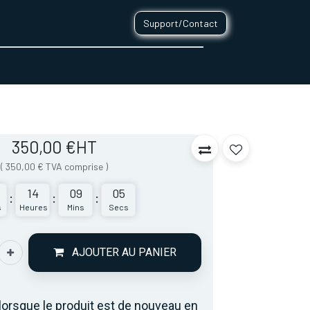
Support/Contact
0
CONTACT
350,00
€
HT
(
350,00
€
TVA comprise
)
14
09
05
:
:
:
s
Heures
Mins
Secs
AJOUTER AU PANIER
lorsque le produit est de nouveau en