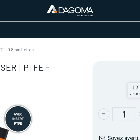
URS D'ACTIVITÉ
REALISATIONS
A PROPOS
BOUTIQUE
FE - 0.8mm Laiton
INSERT PTFE -
03
Jour
Soyez averti 