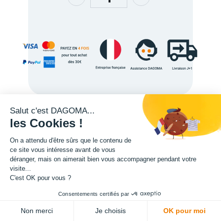
Salut c'est DAGOMA...
Description
les Cookies !
On a attendu d'être sûrs que le contenu de
ce site vous intéresse avant de vous
déranger, mais on aimerait bien vous accompagner pendant votre
visite...
C'est OK pour vous ?
Tête d'impression PRO430 - 0.4mm Acier Renforcé
Tête d'impression PRO430 - 0.4mm Cuivre
Consentements certifiés par
ADD TO CART
350,00
€
350,00
€
Non merci
Je choisis
OK pour moi