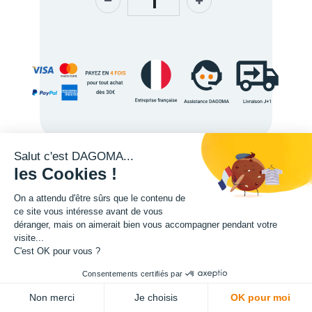
Salut c'est DAGOMA...
les Cookies !
Description
On a attendu d'être sûrs que le contenu de
ce site vous intéresse avant de vous
déranger, mais on aimerait bien vous accompagner pendant votre
visite...
C'est OK pour vous ?
Consentements certifiés par
Tête d'impression PRO430 - 0.6mm Acier Renforcé
Tête d'impression PRO430 - 0.6mm Laiton
ADD TO CART
350,00
€
350,00
€
Non merci
Je choisis
OK pour moi