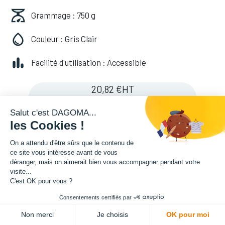
Grammage : 750 g
Couleur : Gris Clair
Facilité d'utilisation : Accessible
20,82
€
HT
(
20,82
€
TVA comprise
)
Salut c'est DAGOMA...
les Cookies !
On a attendu d'être sûrs que le contenu de
ce site vous intéresse avant de vous
déranger, mais on aimerait bien vous accompagner pendant votre
visite...
C'est OK pour vous ?
Consentements certifiés par
ADD TO CART
Non merci
Je choisis
OK pour moi