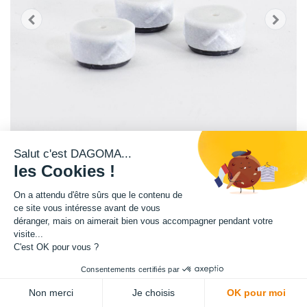
Salut c'est DAGOMA...
les Cookies !
On a attendu d'être sûrs que le contenu de
Lot de 3 filtres nettoyants.
ce site vous intéresse avant de vous
déranger, mais on aimerait bien vous accompagner pendant votre
visite...
Ils permettent de simplifier l'impression de vos filaments, garantissent un
C'est OK pour vous ?
passage propre et optimum dans votre imprimante 3D.
Le filtre s'installe en amont de l'extrudeur, et permet un nettoyage du
Consentements certifiés par
filament avant son utilisation.
Non merci
Je choisis
OK pour moi