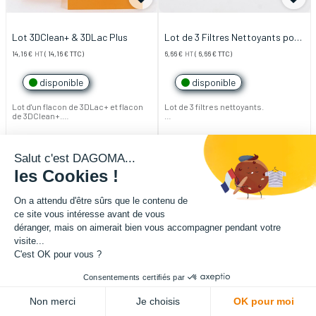
Lot 3DClean+ & 3DLac Plus
Lot de 3 Filtres Nettoyants pour
filament
14,16
€
HT
(
14,16
€
TTC)
6,66
€
HT
(
6,66
€
TTC)
disponible
disponible
Lot d'un flacon de 3DLac+ et flacon
Lot de 3 filtres nettoyants.
de 3DClean+.
Ils permettent de simplifier
Deux essentiels pour assurer la
l'impression de vos filaments,
propreté de votre imprimante et
garantissent un passage propre et
garantir vos impressions !
optimum dans votre imprimante 3D.
Salut c'est DAGOMA...
Le filtre s'installe en amont de
3DClean+ : nettoyez la surface
l'extrudeur, et permet un nettoyage
les Cookies !
d'accroche de votre imprimante.
du filament avant son utilisation.
3DLac+ : garantissez l'accroche sur
le plateau et évitez le warping (le
Garanti fonctionnel pour 3kg de
On a attendu d'être sûrs que le contenu de
décollement de la pièce) de vos
filament ou 3 mois d'utilisation.
ce site vous intéresse avant de vous
impressions.
déranger, mais on aimerait bien vous accompagner pendant votre
visite...
C'est OK pour vous ?
Consentements certifiés par
Non merci
Je choisis
OK pour moi