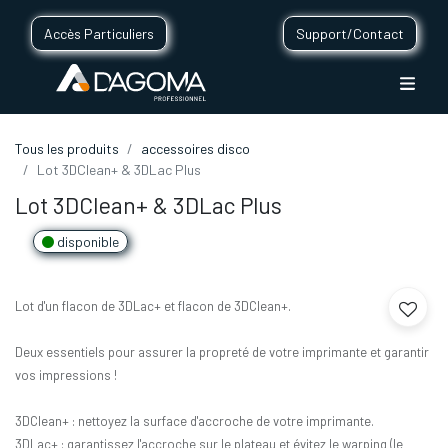
Accès Particuliers
Support/Contact
Tous les produits
accessoires disco
Lot 3DClean+ & 3DLac Plus
Lot 3DClean+ & 3DLac Plus
disponible
Lot d'un flacon de 3DLac+ et flacon de 3DClean+.
Deux essentiels pour assurer la propreté de votre imprimante et garantir
vos impressions !
3DClean+ : nettoyez la surface d'accroche de votre imprimante.
3DLac+ : garantissez l'accroche sur le plateau et évitez le warping (le