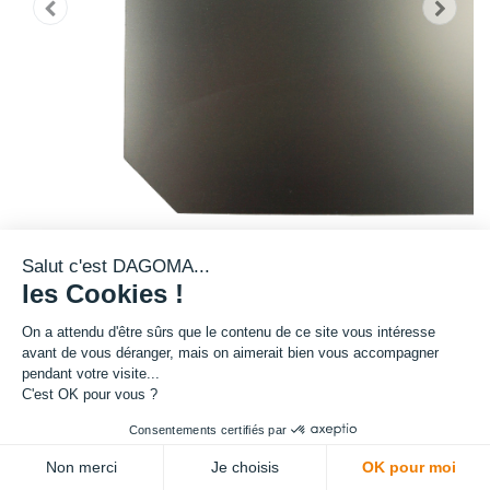
Salut c'est DAGOMA...
les Cookies !
Ce plateau de la gamme PRO Dagoma est flexible, il facilite le décrochage
de vos impressions. La surface d'accroche idéale pour toutes vos
On a attendu d'être sûrs que le contenu de ce site vous intéresse
impressions de PLA et de TPU/TPE.
avant de vous déranger, mais on aimerait bien vous accompagner
pendant votre visite...
Il fonctionne à chaud ou à froid.
C'est OK pour vous ?
120,00
€
HT
Consentements certifiés par
(
120,00
€
TVA comprise
)
Non merci
Je choisis
OK pour moi
Offre limitée !