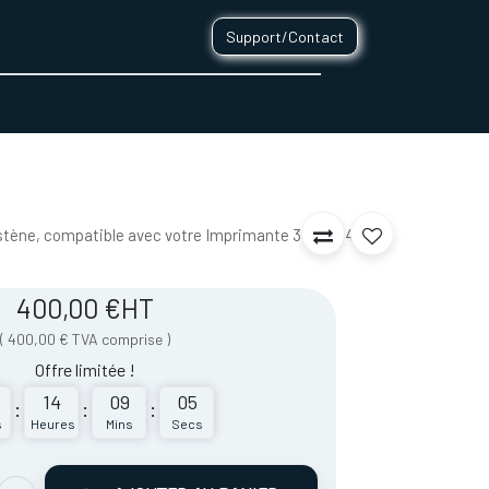
Support/Contact
0
CONTACT
stène, compatible avec votre Imprimante 3D PRO430 de
400,00
€
HT
(
400,00
€
TVA comprise
)
Offre limitée !
14
09
05
:
:
:
s
Heures
Mins
Secs