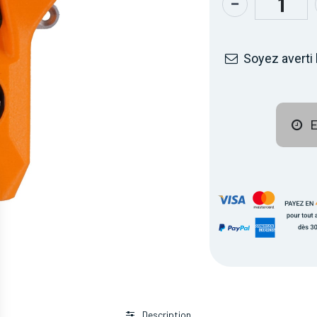
Soyez averti 
E
Description