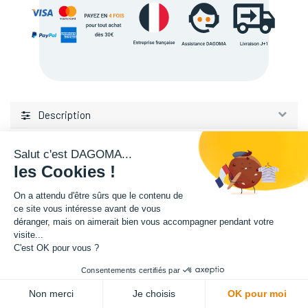
Description
Salut c'est DAGOMA...
les Cookies !
On a attendu d'être sûrs que le contenu de
ce site vous intéresse avant de vous
déranger, mais on aimerait bien vous accompagner pendant votre
L'expertise de la fabrication additive francaise, au service de vos
visite...
projets.
C'est OK pour vous ?
Consentements certifiés par
TISSEL
ADD TO CART
84 avenue de la Fosse aux Chenes
Non merci
Je choisis
OK pour moi