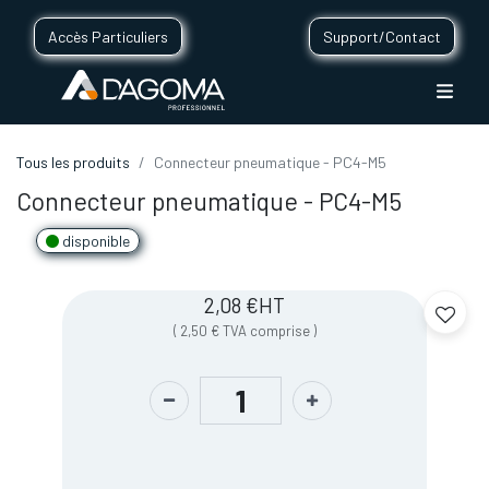
Accès Particuliers
Support/Contact
Tous les produits
Connecteur pneumatique - PC4-M5
Connecteur pneumatique - PC4-M5
disponible
2,08
€
HT
(
2,50
€
TVA comprise
)