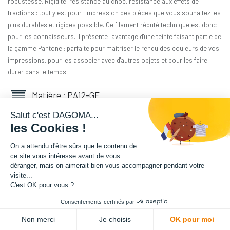
robustesse. Rigidité, résistance au choc, résistance aux effets de
tractions : tout y est pour l'impression des pièces que vous souhaitez les
plus durables et rigides possible. Ce filament réputé technique est donc
pour les connaisseurs. Il présente l'avantage d'une teinte faisant partie de
la gamme Pantone : parfaite pour maitriser le rendu des couleurs de vos
impressions, pour les associer avec d'autres objets et pour les faire
durer dans le temps.
Matière : PA12-GF
Salut c'est DAGOMA...
Diamètre : 1.75 mm
les Cookies !
Grammage : 3000 g
On a attendu d'être sûrs que le contenu de
ce site vous intéresse avant de vous
déranger, mais on aimerait bien vous accompagner pendant votre
Couleur : Bleu Nuit
visite...
C'est OK pour vous ?
Facilité d'utilisation : Intermédiaire
Consentements certifiés par
341,67
€
HT
Non merci
Je choisis
OK pour moi