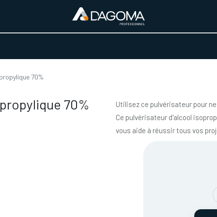
URS D'ACTIVITÉ
REALISATIONS
A PROPOS
BOUTIQUE
opropylique 70%
sopropylique 70%
Utilisez ce pulvérisateur pour n
Ce pulvérisateur d'alcool isopro
vous aide à réussir tous vos pro