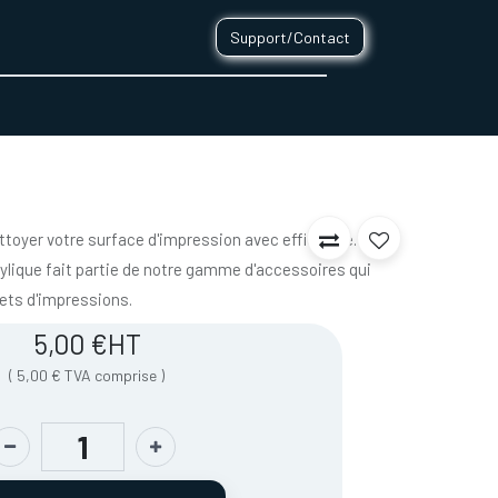
Support/Contact
0
CONTACT
ettoyer votre surface d'impression avec efficacité.
pylique fait partie de notre gamme d'accessoires qui
jets d'impressions.
5,00
€
HT
(
5,00
€
TVA comprise
)