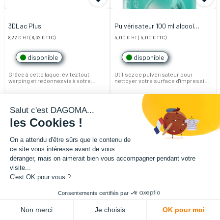
3DLac Plus
Pulvérisateur 100 ml alcool
isopropylique 70%
8,32
€
HT
(
8,32
€
TTC)
5,00
€
HT
(
5,00
€
TTC)
disponible
disponible
Grâce à cette laque, évitez tout
Utilisez ce pulvérisateur pour
warping et redonnez vie à votre
nettoyer votre surface d'impression
surface d'accroche usée.
avec efficacité.
Contenance de 100 ml.
Ce pulvérisateur d'alcool
isopropylique fait partie de notre
gamme d'accessoires qui vous aide
Salut c'est DAGOMA...
à réussir tous vos projets
d'impressions.
les Cookies !
On a attendu d'être sûrs que le contenu de
ce site vous intéresse avant de vous
déranger, mais on aimerait bien vous accompagner pendant votre
visite...
C'est OK pour vous ?
Consentements certifiés par
Non merci
Je choisis
OK pour moi