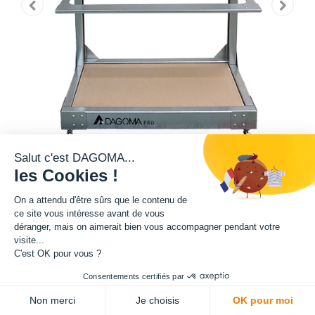
Salut c'est DAGOMA...
les Cookies !
Notre rack polyvalent vous permet de ranger et d'organiser jusqu'à 4
On a attendu d'être sûrs que le contenu de
imprimantes 3D, offrant ainsi une solution pratique pour optimiser votre
ce site vous intéresse avant de vous
espace de travail. Vous gagnerez en efficacité en ayant toutes vos
déranger, mais on aimerait bien vous accompagner pendant votre
visite...
imprimantes regroupées au même endroit, prêtes à être utilisées
C'est OK pour vous ?
lorsque vous en avez besoin. Avec une gestion des accessoires et des
câbles facilitées, vous vous assurez un environnement de travail
Consentements certifiés par
ordonné et professionnel.
Non merci
Je choisis
OK pour moi