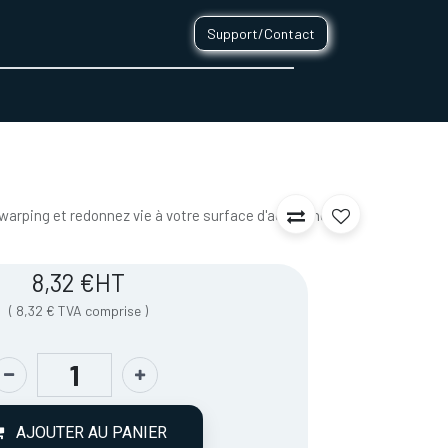
Support/Contact
0
CONTACT
 warping et redonnez vie à votre surface d'accroche
8,32
€
HT
(
8,32
€
TVA comprise
)
AJOUTER AU PANIER