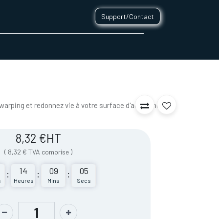
Support/Contact
0
CONTACT
 warping et redonnez vie à votre surface d'accroche
8,32
€
HT
(
8,32
€
TVA comprise
)
14
09
05
:
:
:
s
Heures
Mins
Secs